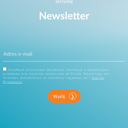
skrzynkę
Newsletter
Chciałbym otrzymywać aktualności, informacje o aktualizacjach
produktów oraz materiały promocyjne od D-Link. Wypełniając ten
formularz, potwierdzasz, że rozumiesz i zgadzasz się z
Polityką
Prywatności
.
Wyślij