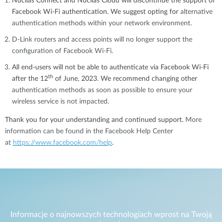
Nuclias Connect and Nuclias Cloud will discontinue the support of
Facebook Wi-Fi authentication. We suggest opting for
alternative
authentication methods within your network environment.
D-Link routers and access points will no longer support the
configuration of Facebook Wi-Fi.
All end-users will not be able to authenticate via Facebook Wi-Fi
th
after
the 12
of June, 2023
. We recommend changing other
authentication methods as soon as possible to ensure your
wireless service is not impacted.
Thank you for your understanding and continued support.
More
information can be found in the Facebook Help Center
at
https://www.facebook.com/help
.
Informacje o najnowszych technologiach wprost na Twoją