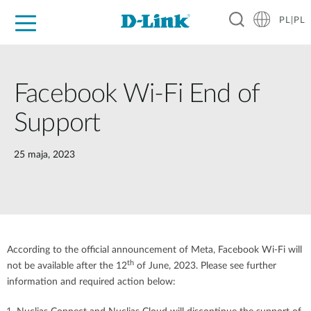
PL|PL
Dla Domu
Dla Firm
Dla Przemysłu
Gdzie Kupić
Wsparcie
Materiały
Partnerzy
Facebook Wi-Fi End of
Support
25 maja, 2023
According to the official announcement of Meta, Facebook Wi-Fi will
th
not be available after the 12
of June, 2023. Please see further
information and required action below: