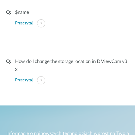
$name
Przeczytaj
How do I change the storage location in D ViewCam v3
x
Przeczytaj
Informacje o najnowszych technologiach wprost na Twoją