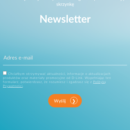
skrzynkę
Newsletter
Chciałbym otrzymywać aktualności, informacje o aktualizacjach
produktów oraz materiały promocyjne od D-Link. Wypełniając ten
formularz, potwierdzasz, że rozumiesz i zgadzasz się z
Polityką
Prywatności
.
Wyślij