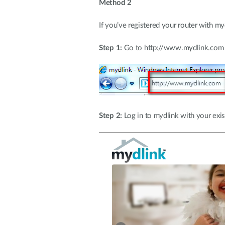
Method 2
If you’ve registered your router with m
Step 1:
Go to http://www.mydlink.com
Step 2:
Log in to mydlink with your exi