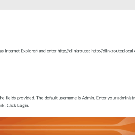
Łączność w
pojazdach
 Internet Explorer) and enter http://dlinkrouter, http://dlinkrouter.local
the fields provided. The default username is Admin. Enter your administ
ank. Click
Login
.