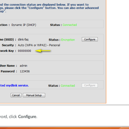
ord, click
Configure
.