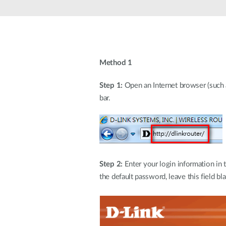
Przełączniki
niezarządzalne
Przełączniki
PoE
Method 1
Akcesoria
Zarządzanie
Gdzie kupić
Step 1:
Open an Internet browser (such as
Media
Chmurowe
bar.
konwertery
systemy
zarządzania
Moduły
światłowodowe
Kontrolery
sieciowe
Kable DAC
Adaptery
PoE
Step 2:
Enter your login information in 
the default password, leave this field bl