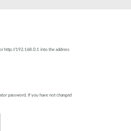
Monitoring
miejski
Automatyzacja
budynków
Inteligentne
słupy
miejskie
 or http://192.168.0.1 into the address
rator password. If you have not changed