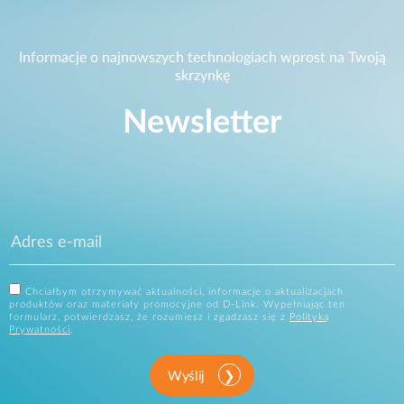
Informacje o najnowszych technologiach wprost na Twoją
skrzynkę
Newsletter
Chciałbym otrzymywać aktualności, informacje o aktualizacjach
produktów oraz materiały promocyjne od D-Link. Wypełniając ten
formularz, potwierdzasz, że rozumiesz i zgadzasz się z
Polityką
Prywatności
.
Wyślij