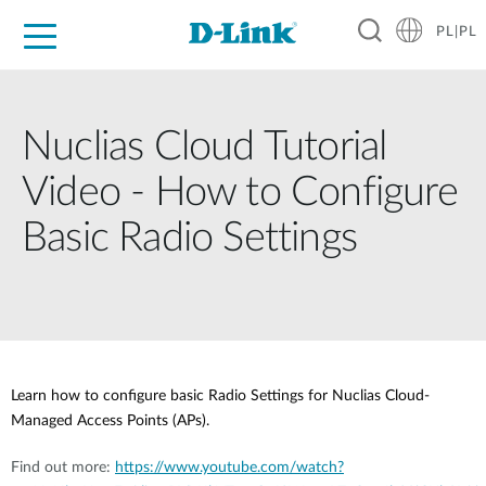
PL|PL
Dla Domu
Dla Firm
Dla Przemysłu
Gdzie Kupić
Wsparcie
Materiały
Partnerzy
Nuclias Cloud Tutorial
Video - How to Configure
Basic Radio Settings
Learn how to configure basic Radio Settings for Nuclias Cloud-
Managed Access Points (APs).
Find out more:
https://www.youtube.com/watch?