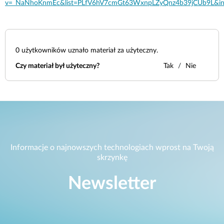
v=_NaNhoKnmEc&list=PLfV6hV7cmGt63WxnpLZyQnz4b39jCUb9L&in
0
użytkowników uznało materiał za użyteczny.
Czy materiał był użyteczny?
Tak
Nie
Informacje o najnowszych technologiach wprost na Twoją
skrzynkę
Newsletter