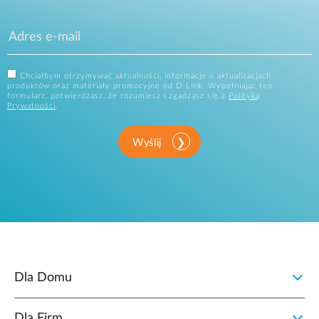
Chciałbym otrzymywać aktualności, informacje o aktualizacjach
produktów oraz materiały promocyjne od D-Link. Wypełniając ten
formularz, potwierdzasz, że rozumiesz i zgadzasz się z
Polityką
Prywatności
.
Wyślij
Dla Domu
Dla Firm