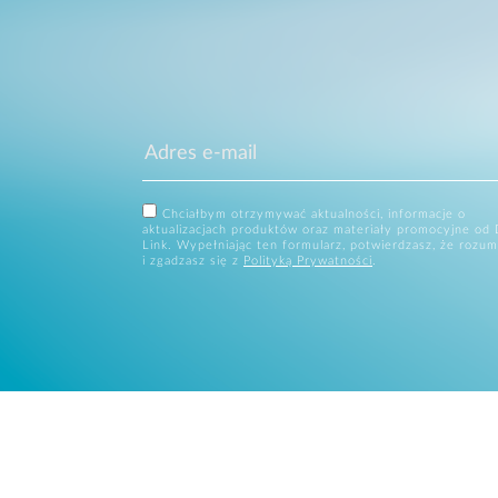
Chciałbym otrzymywać aktualności, informacje o
aktualizacjach produktów oraz materiały promocyjne od 
Link. Wypełniając ten formularz, potwierdzasz, że rozum
i zgadzasz się z
Polityką Prywatności
.