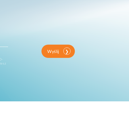
Wyślij
D-
iesz