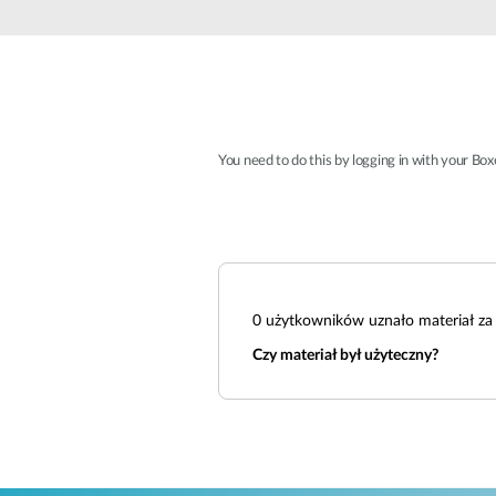
Przełączniki
niezarządzalne
Przełączniki
PoE
Akcesoria
Zarządzanie
Gdzie kupić
You need to do this by logging in with your Bo
Media
Chmurowe
konwertery
systemy
zarządzania
Moduły
światłowodowe
Kontrolery
sieciowe
Kable DAC
0
użytkowników uznało materiał za 
Adaptery
Czy materiał był użyteczny?
PoE