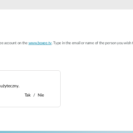
Łączność w
pojazdach
xee account on the
www.boxee.tv
. Type in the email or name of the person you wish t
użyteczny.
Tak
Nie