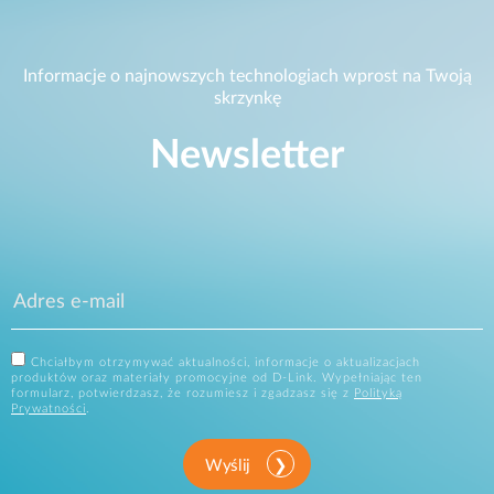
Informacje o najnowszych technologiach wprost na Twoją
skrzynkę
Newsletter
Chciałbym otrzymywać aktualności, informacje o aktualizacjach
produktów oraz materiały promocyjne od D-Link. Wypełniając ten
formularz, potwierdzasz, że rozumiesz i zgadzasz się z
Polityką
Prywatności
.
Wyślij