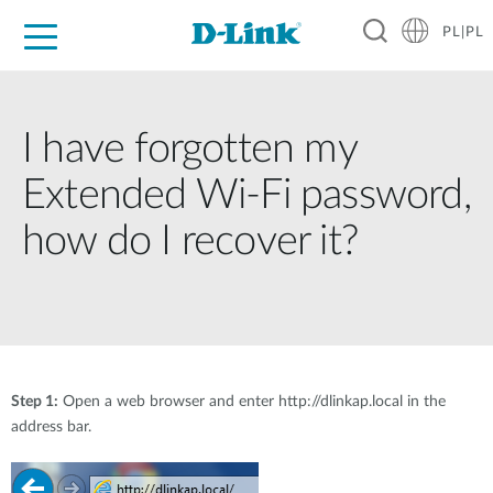
PL|PL
Dla Domu
Dla Firm
Dla Przemysłu
Gdzie Kupić
Wsparcie
Materiały
Partnerzy
I have forgotten my
Extended Wi-Fi password,
how do I recover it?
Step 1:
Open a web browser and enter http://dlinkap.local in the
address bar.