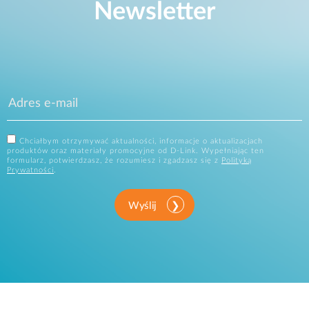
Newsletter
Chciałbym otrzymywać aktualności, informacje o aktualizacjach
produktów oraz materiały promocyjne od D-Link. Wypełniając ten
formularz, potwierdzasz, że rozumiesz i zgadzasz się z
Polityką
Prywatności
.
Wyślij