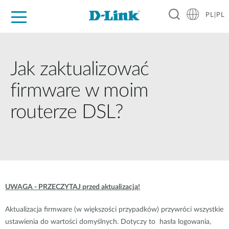
PL|PL
Dla Domu
Dla Firm
Dla Przemysłu
Gdzie Kupić
Wsparcie
Materiały
Partnerzy
Jak zaktualizować
firmware w moim
routerze DSL?
UWAGA -
PRZECZYTAJ
przed aktualizacją!
Aktualizacja firmware (w większości przypadków) przywróci wszystkie
ustawienia do wartości domyślnych. Dotyczy to hasła logowania,