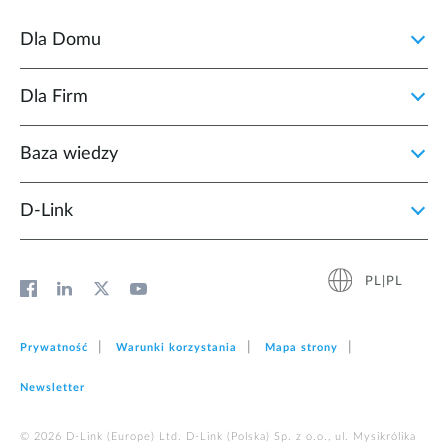
Dla Domu
Dla Firm
Baza wiedzy
D‑Link
PL|PL
Prywatność
Warunki korzystania
Mapa strony
Newsletter
© 2026 D‑Link (Europe) Ltd. D-Link (Polska) Sp. z o.o., ul. Mysikrólika