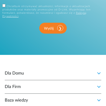
Chciałbym otrzymywać aktualności, informacje o aktualizacjach
produktów oraz materiały promocyjne od D-Link. Wypełniając ten
formularz, potwierdzasz, że rozumiesz i zgadzasz się z
Polityką
Prywatności
.
Wyślij
Dla Domu
Dla Firm
Baza wiedzy