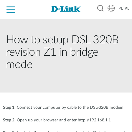
PL|PL
Dla Domu
Dla Firm
Dla Przemysłu
Gdzie Kupić
Wsparcie
Materiały
Partnerzy
How to setup DSL 320B
revision Z1 in bridge
mode
Step 1:
Connect your computer by cable to the DSL-320B modem.
Step 2:
Open up your browser and enter http://192.168.1.1