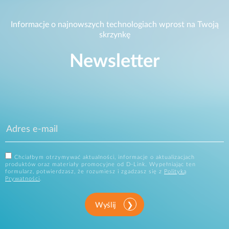
Informacje o najnowszych technologiach wprost na Twoją
skrzynkę
Newsletter
Chciałbym otrzymywać aktualności, informacje o aktualizacjach
produktów oraz materiały promocyjne od D-Link. Wypełniając ten
formularz, potwierdzasz, że rozumiesz i zgadzasz się z
Polityką
Prywatności
.
Wyślij