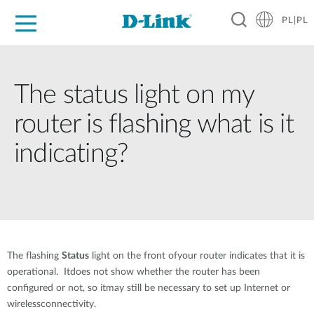
PL|PL
Dla Domu
Dla Firm
Dla Przemysłu
Gdzie Kupić
Wsparcie
Materiały
Partnerzy
The status light on my
router is flashing what is it
indicating?
The flashing
Status
light on the front ofyour router indicates that it is
operational. Itdoes not show whether the router has been
configured or not, so itmay still be necessary to set up Internet or
wirelessconnectivity.