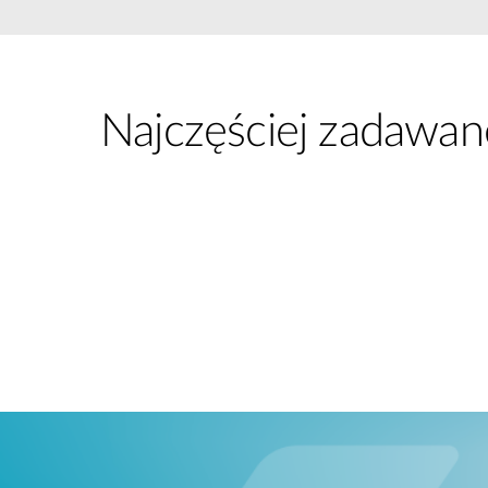
Przełączniki
niezarządzalne
Przełączniki
PoE
Najczęściej zadawan
Akcesoria
Zarządzanie
Gdzie kupić
Media
Chmurowe
konwertery
systemy
zarządzania
Moduły
światłowodowe
Kontrolery
sieciowe
Kable DAC
Adaptery
PoE