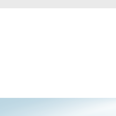
Monitoring
miejski
Automatyzacja
budynków
Inteligentne
słupy
miejskie