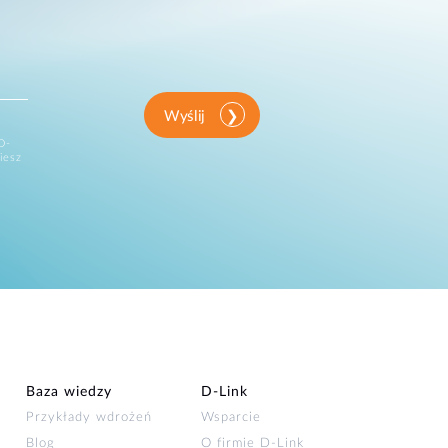
Wyślij
D-
iesz
Baza wiedzy
D‑Link
Przykłady wdrożeń
Wsparcie
Blog
O firmie D‑Link