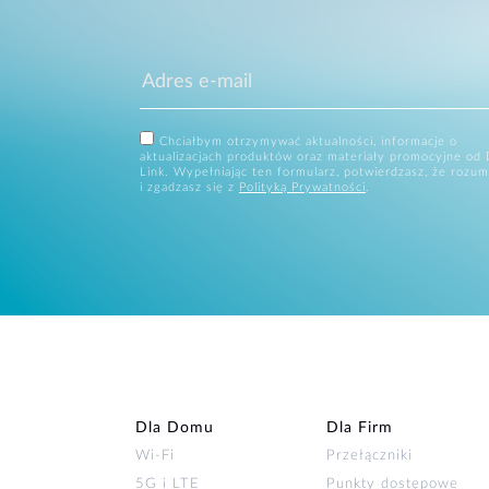
Chciałbym otrzymywać aktualności, informacje o
aktualizacjach produktów oraz materiały promocyjne od 
Link. Wypełniając ten formularz, potwierdzasz, że rozum
i zgadzasz się z
Polityką Prywatności
.
Dla Domu
Dla Firm
Wi‑Fi
Przełączniki
5G i LTE
Punkty dostępowe