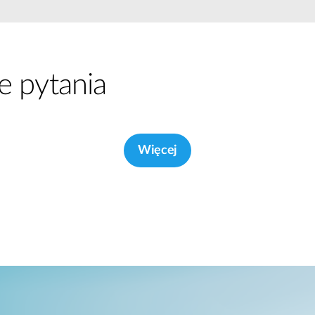
Łączność w
pojazdach
e pytania
Więcej