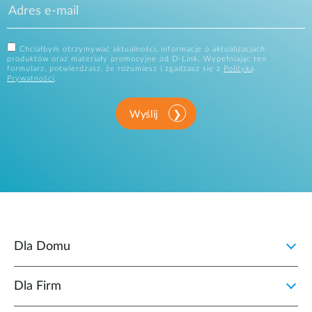
Chciałbym otrzymywać aktualności, informacje o aktualizacjach
produktów oraz materiały promocyjne od D-Link. Wypełniając ten
formularz, potwierdzasz, że rozumiesz i zgadzasz się z
Polityką
Prywatności
.
Wyślij
Dla Domu
Dla Firm