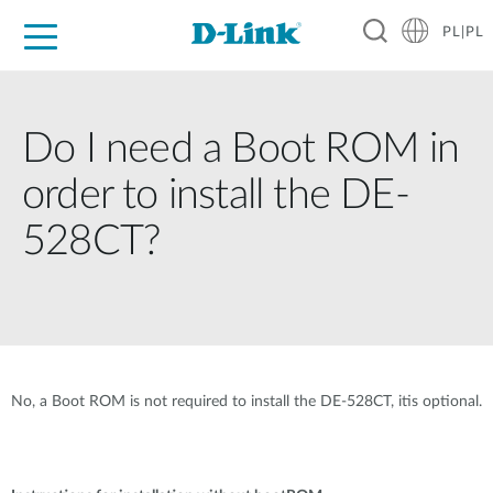
PL|PL
Dla Domu
Dla Firm
Dla Przemysłu
Gdzie Kupić
Wsparcie
Materiały
Partnerzy
Do I need a Boot ROM in
order to install the DE-
528CT?
No, a Boot ROM is not required to install the DE-528CT, itis optional.