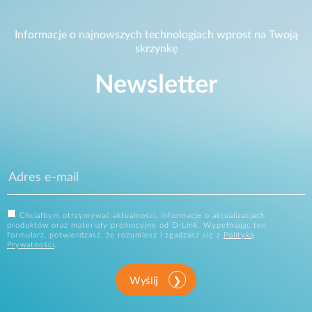
Informacje o najnowszych technologiach wprost na Twoją
skrzynkę
Newsletter
Chciałbym otrzymywać aktualności, informacje o aktualizacjach
produktów oraz materiały promocyjne od D-Link. Wypełniając ten
formularz, potwierdzasz, że rozumiesz i zgadzasz się z
Polityką
Prywatności
.
Wyślij