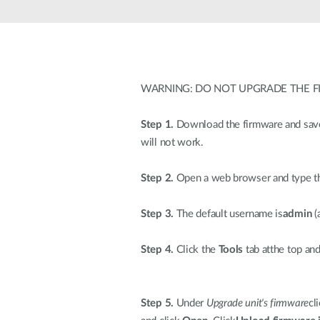
Przełączniki
niezarządzalne
Przełączniki
PoE
WARNING: DO NOT UPGRADE THE F
Akcesoria
Zarządzanie
Gdzie kupić
Step 1.
Download the firmware and save t
Media
Chmurowe
will not work.
konwertery
systemy
zarządzania
Moduły
światłowodowe
Kontrolery
Step 2.
Open a web browser and type the 
sieciowe
Kable DAC
Step 3.
The default username is
admin
(
Adaptery
PoE
Step 4.
Click the
Tools
tab atthe top and
Step 5.
Under
Upgrade unit's firmware
cl