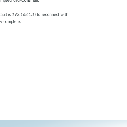
mpted, click
Continue
.
ault is
192.168.1.1
) to reconnect with
ow complete.