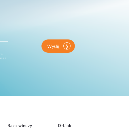
Wyślij
D-
iesz
Baza wiedzy
D‑Link