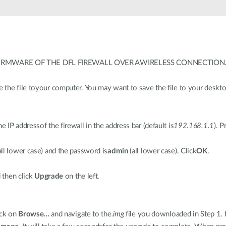
Łączność w
pojazdach
IRMWARE OF THE DFL FIREWALL OVER AWIRELESS CONNECTION.
he file toyour computer. You may want to save the file to your desktop. 
IP addressof the firewall in the address bar (default is
192.168.1.1
). 
all lower case) and the password is
admin
(all lower case). Click
OK
.
 then click
Upgrade
on the left.
ick on
Browse...
and navigate to the
.img
file you downloaded in Step 1. H