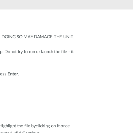
Monitoring
miejski
Automatyzacja
budynków
Inteligentne
 DOING SO MAY DAMAGE THE UNIT.
słupy
miejskie
Donot try to run or launch the file - it
Press
Enter
.
ighlight the file byclicking on it once