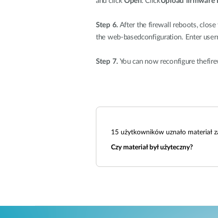
and click
Open
. Click
Upload firmware 
Step 6.
After the firewall reboots, close
the web-basedconfiguration. Enter us
Step 7.
You can now reconfigure thefire
15
użytkowników uznało materiał z
Czy materiał był użyteczny?