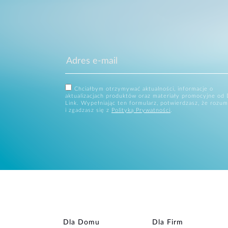
Chciałbym otrzymywać aktualności, informacje o
aktualizacjach produktów oraz materiały promocyjne od 
Link. Wypełniając ten formularz, potwierdzasz, że rozum
i zgadzasz się z
Polityką Prywatności
.
Dla Domu
Dla Firm