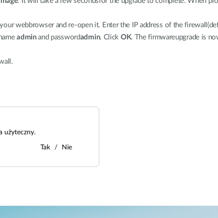
image
. It will take a few secondsfor the upgrade to complete. When pro
 your webbrowser and re-open it. Enter the IP address of the firewall(def
ername
admin
and password
admin
. Click
OK
. The firmwareupgrade is n
wall.
a użyteczny.
Tak
Nie