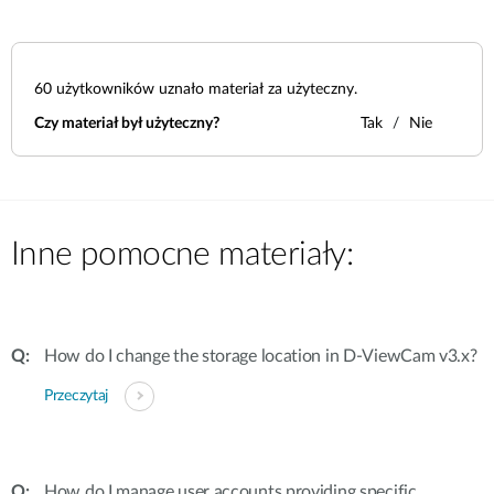
60
użytkowników uznało materiał za użyteczny.
Czy materiał był użyteczny?
Tak
Nie
Inne pomocne materiały:
How do I change the storage location in D-ViewCam v3.x?
Przeczytaj
How do I manage user accounts providing specific