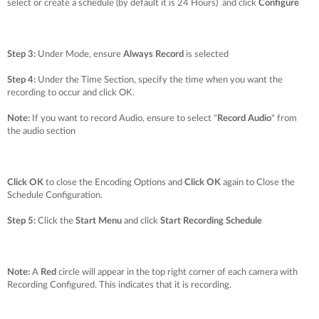
select or create a schedule (by default it is 24 Hours) and click
Configure
Step 3:
Under Mode, ensure
Always Record
is selected
Step 4:
Under the Time Section, specify the time when you want the
recording to occur and click OK.
Note:
If you want to record Audio, ensure to select "
Record Audio
" from
the audio section
Click OK
to close the Encoding Options and
Click OK
again to Close the
Schedule Configuration.
Step 5:
Click the
Start Menu
and click
Start Recording Schedule
Note:
A
Red
circle will appear in the top right corner of each camera with
Recording Configured. This indicates that it is recording.