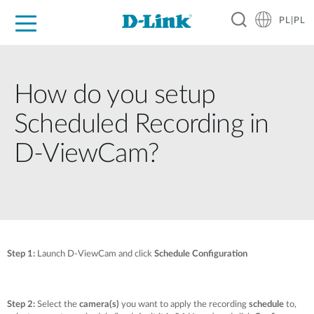
PL|PL
Dla Domu
Dla Firm
Dla Przemysłu
Gdzie Kupić
Wsparcie
Materiały
Partnerzy
How do you setup
Scheduled Recording in
D-ViewCam?
Step 1:
Launch D-ViewCam and click
Schedule Configuration
Step 2:
Select the
camera(s)
you want to apply the recording
schedule
to,