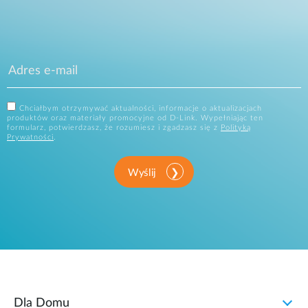
Chciałbym otrzymywać aktualności, informacje o aktualizacjach
produktów oraz materiały promocyjne od D-Link. Wypełniając ten
formularz, potwierdzasz, że rozumiesz i zgadzasz się z
Polityką
Prywatności
.
Wyślij
Dla Domu