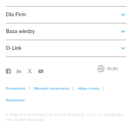
Dla Firm
Baza wiedzy
D‑Link
PL|PL
Prywatność
Warunki korzystania
Mapa strony
Newsletter
© 2026 D‑Link (Europe) Ltd. D-Link (Polska) Sp. z o.o., ul. Mysikrólika
11A, 02-809 Warszawa