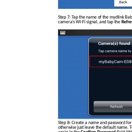
Step 7: Tap the name of the mydlink Bab
camera’s Wi-Fi signal, and tap the 
Refre
Step 8: Create a name and password for
otherwise just leave the default name. 