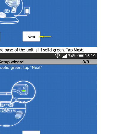
 base of the unit is lit solid green. Tap 
Next
. 