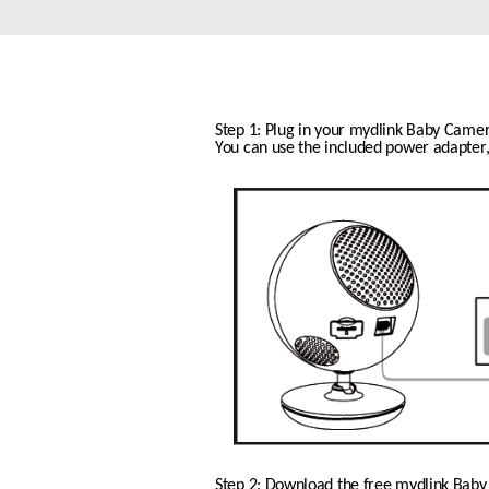
Przełączniki
niezarządzalne
Przełączniki
PoE
Step 1: Plug in your mydlink Baby Camer
You can use the included power adapter,
Akcesoria
Zarządzanie
Gdzie kupić
Media
Chmurowe
konwertery
systemy
zarządzania
Moduły
światłowodowe
Kontrolery
sieciowe
Kable DAC
Adaptery
PoE
Step 2: Download the free mydlink Bab