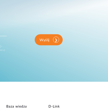
Wyślij
D-
iesz
Baza wiedzy
D‑Link