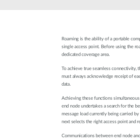
Przełączniki
niezarządzalne
Przełączniki
PoE
Roaming is the ability of a portable co
Akcesoria
Zarządzanie
Gdzie kupić
single access point. Before using the r
dedicated coverage area.
Media
Chmurowe
konwertery
systemy
To achieve true seamless connectivity, 
zarządzania
Moduły
must always acknowledge receipt of eac
światłowodowe
Kontrolery
sieciowe
data.
Kable DAC
Adaptery
Achieving these functions simultaneousl
PoE
end node undertakes a search for the best
message load currently being carried by
next selects the right access point and re
Communications between end node and h