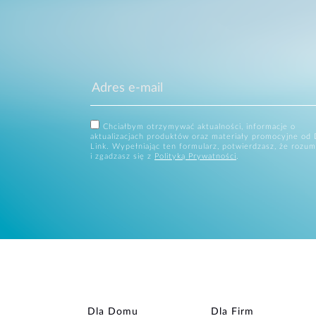
Chciałbym otrzymywać aktualności, informacje o
aktualizacjach produktów oraz materiały promocyjne od 
Link. Wypełniając ten formularz, potwierdzasz, że rozum
i zgadzasz się z
Polityką Prywatności
.
Dla Domu
Dla Firm