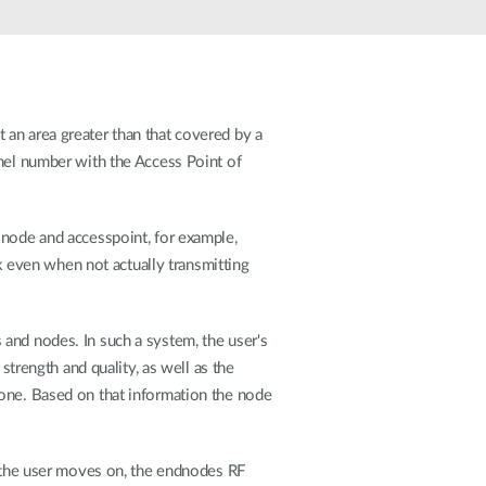
Monitoring
miejski
Automatyzacja
budynków
Inteligentne
 an area greater than that covered by a
słupy
nnel number with the Access Point of
miejskie
 node and accesspoint, for example,
 even when not actually transmitting
and nodes. In such a system, the user's
strength and quality, as well as the
bone. Based on that information the node
the user moves on, the endnodes RF