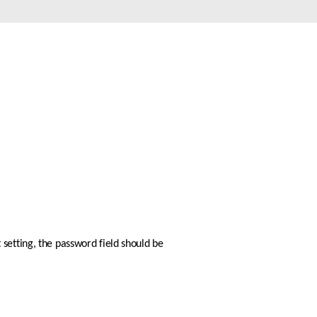
Monitoring
miejski
Automatyzacja
budynków
Inteligentne
słupy
miejskie
setting, the password field should be 