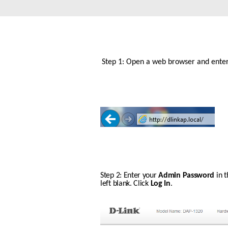
Przełączniki
niezarządzalne
Przełączniki
PoE
Step 1: Open a web browser and enter h
Akcesoria
Zarządzanie
Gdzie kupić
Media
Chmurowe
konwertery
systemy
zarządzania
Moduły
światłowodowe
Kontrolery
sieciowe
Kable DAC
Adaptery
PoE
Step 2: Enter your 
Admin Password
 in 
left blank. Click 
Log In
.