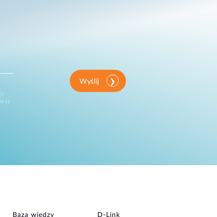
Wyślij
D-
iesz
Baza wiedzy
D‑Link