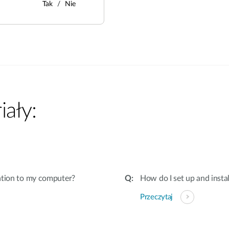
Tak
Nie
ały:
ation to my computer?
How do I set up and insta
Przeczytaj