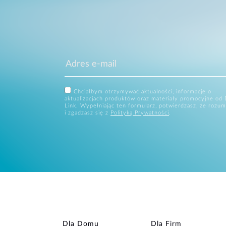
Chciałbym otrzymywać aktualności, informacje o
aktualizacjach produktów oraz materiały promocyjne od 
Link. Wypełniając ten formularz, potwierdzasz, że rozum
i zgadzasz się z
Polityką Prywatności
.
Dla Domu
Dla Firm