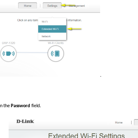
. 
n the 
Password
 field. 