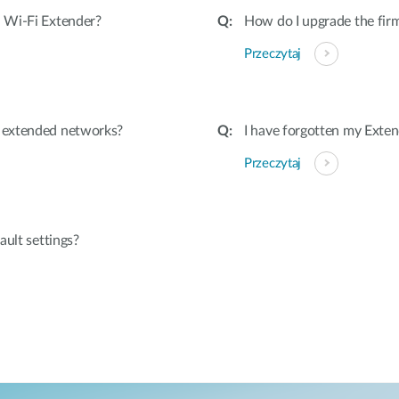
 Wi-Fi Extender?
How do I upgrade the fir
Przeczytaj
 extended networks?
I have forgotten my Exten
Przeczytaj
ault settings?