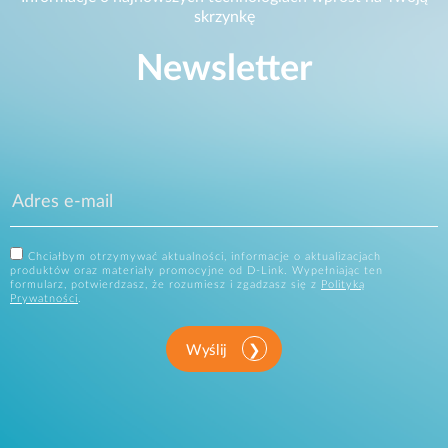
skrzynkę
Newsletter
Chciałbym otrzymywać aktualności, informacje o aktualizacjach
produktów oraz materiały promocyjne od D-Link. Wypełniając ten
formularz, potwierdzasz, że rozumiesz i zgadzasz się z
Polityką
Prywatności
.
Wyślij