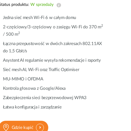
Monitoring
Status produktu:
W sprzedaży
miejski
Jedna sieć mesh Wi-Fi 6 w całym domu
Automatyzacja
budynków
2
2-częściowy/3-częściowy o zasięgu Wi-Fi do 370 m
2
Inteligentne
/ 500 m
słupy
Łączna przepustowość w dwóch zakresach 802.11AX
miejskie
do 1,5 Gbit/s
Asystent AI regularnie wysyła rekomendacje i raporty
Sieć mesh AI, Wi-Fi oraz Traffic Optimiser
MU-MIMO i OFDMA
Kontrola głosowa z Google/Alexa
Zabezpieczenia sieci bezprzewodowej WPA3
Łatwa konfiguracja i zarządzanie
Gdzie kupić