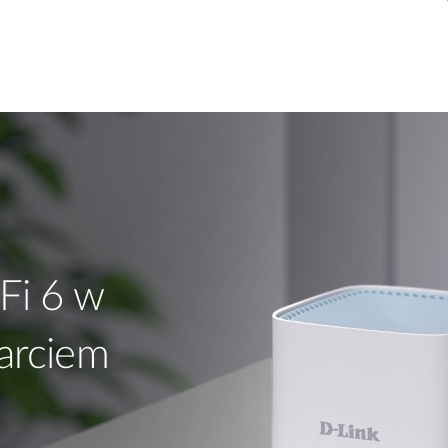
Fi 6 w
arciem