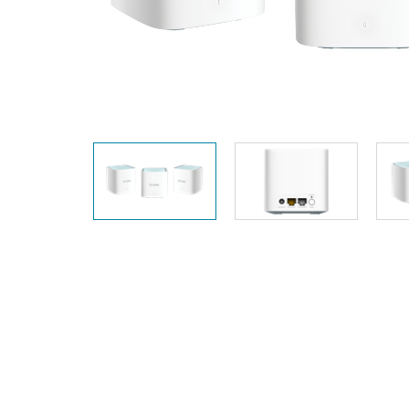
Przełączniki
niezarządzalne
Przełączniki
PoE
Akcesoria
Zarządzanie
Gdzie kupić
Media
Chmurowe
konwertery
systemy
zarządzania
Moduły
światłowodowe
Kontrolery
sieciowe
Kable DAC
Adaptery
PoE