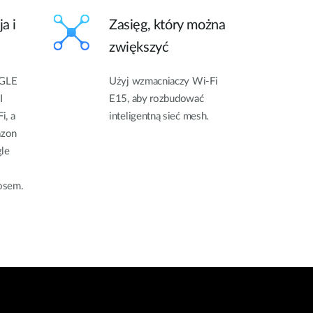
a i
Zasięg, który można
zwiększyć
AGLE
Użyj wzmacniaczy Wi-Fi
I
E15, aby rozbudować
i, a
inteligentną sieć mesh.
azon
gle
osem.