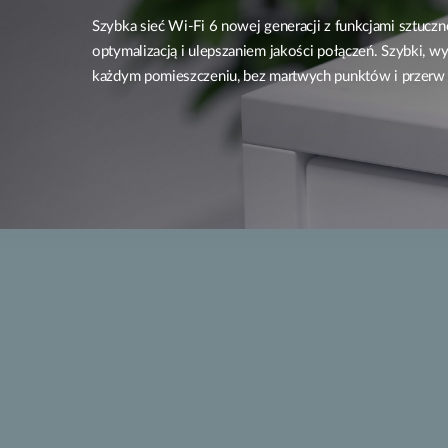
Szybka sieć Wi-Fi 6 nowej generacji z funkcjami sztucznej 
optymalizacją i ulepszaniem jakości połączeń. Szybki, wy
każdym pomieszczeniu, bez martwych punktów i przerw 