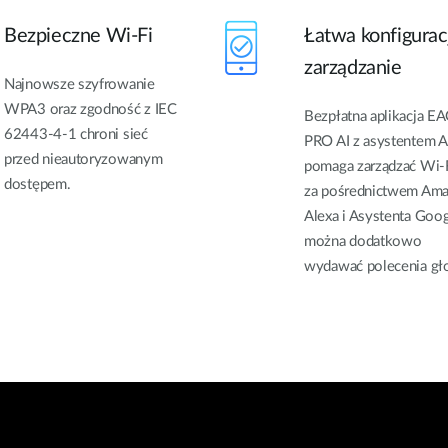
Bezpieczne Wi-Fi
Łatwa konfiguracj
zarządzanie
Najnowsze szyfrowanie
WPA3 oraz zgodność z IEC
Bezpłatna aplikacja E
62443-4-1 chroni sieć
PRO AI z asystentem A
przed nieautoryzowanym
pomaga zarządzać Wi-F
dostępem.
za pośrednictwem Am
Alexa i Asystenta Goo
można dodatkowo
wydawać polecenia gł