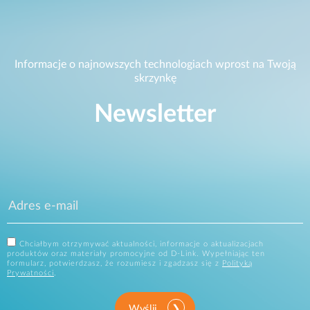
Informacje o najnowszych technologiach wprost na Twoją
skrzynkę
Newsletter
Chciałbym otrzymywać aktualności, informacje o aktualizacjach
produktów oraz materiały promocyjne od D-Link. Wypełniając ten
formularz, potwierdzasz, że rozumiesz i zgadzasz się z
Polityką
Prywatności
.
Wyślij