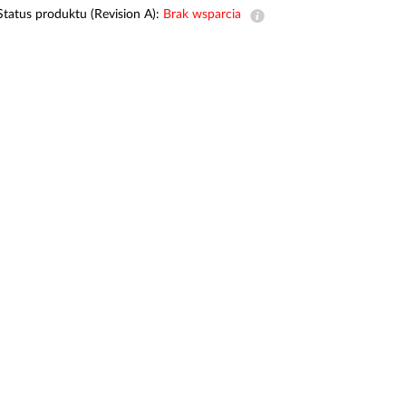
Monitoring
Status produktu (Revision A):
Brak wsparcia
miejski
Automatyzacja
budynków
Inteligentne
słupy
miejskie