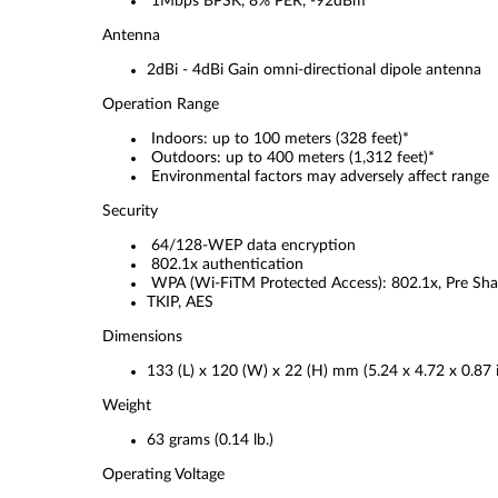
1Mbps BPSK, 8% PER, -92dBm
Antenna
2dBi - 4dBi Gain omni-directional dipole antenna
Operation Range
Indoors: up to 100 meters (328 feet)*
Outdoors: up to 400 meters (1,312 feet)*
Environmental factors may adversely affect range
Security
64/128-WEP data encryption
802.1x authentication
WPA (Wi-FiTM Protected Access): 802.1x, Pre Sha
TKIP, AES
Dimensions
133 (L) x 120 (W) x 22 (H) mm (5.24 x 4.72 x 0.87 
Weight
63 grams (0.14 lb.)
Operating Voltage