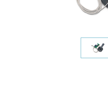
Przełączniki
niezarządzalne
Przełączniki
PoE
Akcesoria
Zarządzanie
Gdzie kupić
Media
Chmurowe
konwertery
systemy
zarządzania
Moduły
światłowodowe
Kontrolery
sieciowe
Kable DAC
Adaptery
PoE