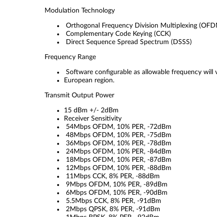
Modulation Technology
Orthogonal Frequency Division Multiplexing (OF
Complementary Code Keying (CCK)
Direct Sequence Spread Spectrum (DSSS)
Frequency Range
Software configurable as allowable frequency will 
European region.
Transmit Output Power
15 dBm +/- 2dBm
Receiver Sensitivity
54Mbps OFDM, 10% PER, -72dBm
48Mbps OFDM, 10% PER, -75dBm
36Mbps OFDM, 10% PER, -78dBm
24Mbps OFDM, 10% PER, -84dBm
18Mbps OFDM, 10% PER, -87dBm
12Mbps OFDM, 10% PER, -88dBm
11Mbps CCK, 8% PER, -88dBm
9Mbps OFDM, 10% PER, -89dBm
6Mbps OFDM, 10% PER, -90dBm
5.5Mbps CCK, 8% PER, -91dBm
2Mbps QPSK, 8% PER, -91dBm