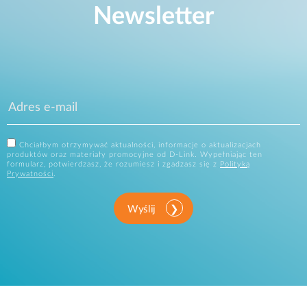
Newsletter
Chciałbym otrzymywać aktualności, informacje o aktualizacjach
produktów oraz materiały promocyjne od D-Link. Wypełniając ten
formularz, potwierdzasz, że rozumiesz i zgadzasz się z
Polityką
Prywatności
.
Wyślij