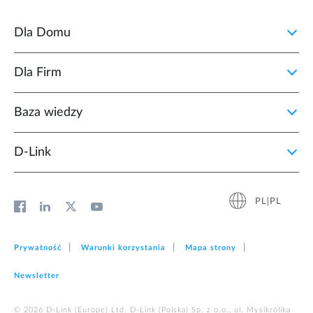
Dla Domu
Dla Firm
Baza wiedzy
D‑Link
PL|PL
Prywatność
Warunki korzystania
Mapa strony
Newsletter
© 2026 D‑Link (Europe) Ltd. D-Link (Polska) Sp. z o.o., ul. Mysikrólika