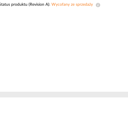
Monitoring
Status produktu (Revision A):
Wycofany ze sprzedaży
miejski
Automatyzacja
budynków
Inteligentne
słupy
miejskie