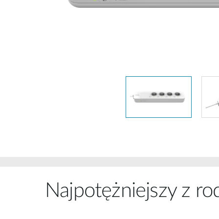
Przełączniki
niezarządzalne
Przełączniki
PoE
Akcesoria
Zarządzanie
Gdzie kupić
Media
Chmurowe
konwertery
systemy
zarządzania
Moduły
światłowodowe
Kontrolery
sieciowe
Kable DAC
Adaptery
PoE
Najpotężniejszy z ro