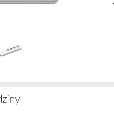
Łączność w
pojazdach
dziny