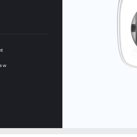
nt
a w