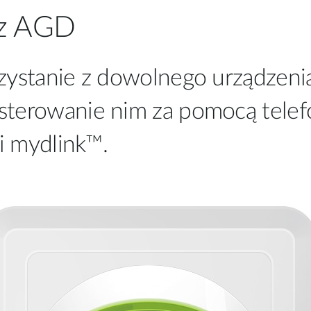
 z AGD
rzystanie z dowolnego urządzen
terowanie nim za pomocą telefo
ji mydlink™.