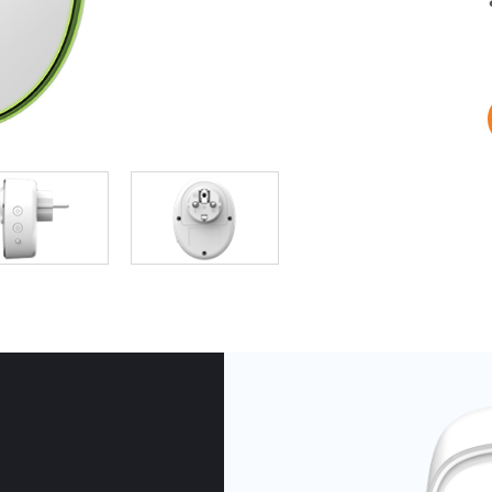
Łączność w
pojazdach