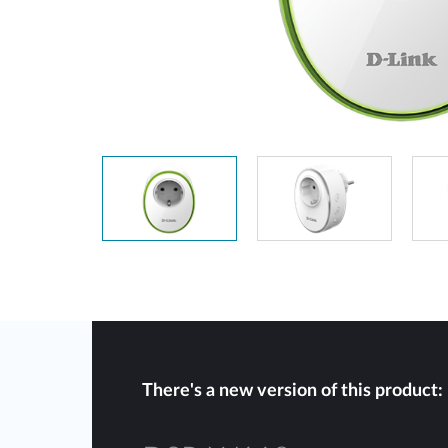
Przełączniki
niezarządzalne
Przełączniki
PoE
Akcesoria
Zarządzanie
Gdzie kupić
Media
Chmurowe
konwertery
systemy
zarządzania
Moduły
światłowodowe
Kontrolery
sieciowe
Kable DAC
Adaptery
PoE
There's a new version of this product: