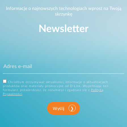
Informacje o najnowszych technologiach wprost na Twoją
skrzynkę
Newsletter
Chciałbym otrzymywać aktualności, informacje o aktualizacjach
produktów oraz materiały promocyjne od D-Link. Wypełniając ten
formularz, potwierdzasz, że rozumiesz i zgadzasz się z
Polityką
Prywatności
.
Wyślij