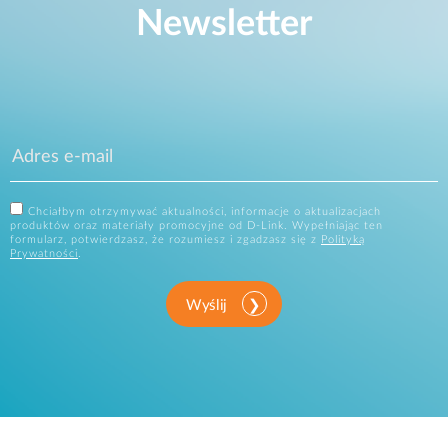
Newsletter
Chciałbym otrzymywać aktualności, informacje o aktualizacjach
produktów oraz materiały promocyjne od D-Link. Wypełniając ten
formularz, potwierdzasz, że rozumiesz i zgadzasz się z
Polityką
Prywatności
.
Wyślij