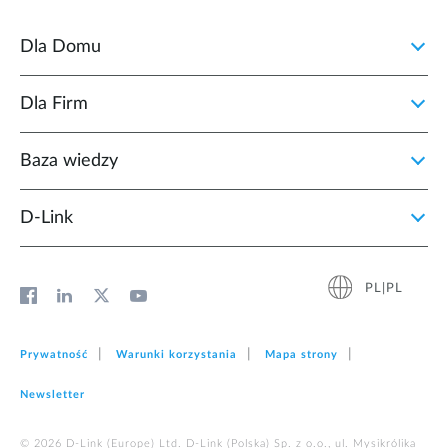
Dla Domu
Dla Firm
Baza wiedzy
D‑Link
PL|PL
Prywatność
Warunki korzystania
Mapa strony
Newsletter
© 2026 D‑Link (Europe) Ltd. D-Link (Polska) Sp. z o.o., ul. Mysikrólika