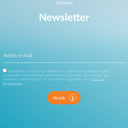
skrzynkę
Newsletter
Chciałbym otrzymywać aktualności, informacje o aktualizacjach
produktów oraz materiały promocyjne od D-Link. Wypełniając ten
formularz, potwierdzasz, że rozumiesz i zgadzasz się z
Polityką
Prywatności
.
Wyślij