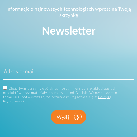
Informacje o najnowszych technologiach wprost na Twoją
skrzynkę
Newsletter
Chciałbym otrzymywać aktualności, informacje o aktualizacjach
produktów oraz materiały promocyjne od D-Link. Wypełniając ten
formularz, potwierdzasz, że rozumiesz i zgadzasz się z
Polityką
Prywatności
.
Wyślij