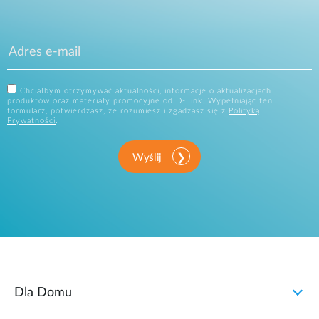
Chciałbym otrzymywać aktualności, informacje o aktualizacjach
produktów oraz materiały promocyjne od D-Link. Wypełniając ten
formularz, potwierdzasz, że rozumiesz i zgadzasz się z
Polityką
Prywatności
.
Wyślij
Dla Domu