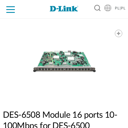
PL|PL
Dla Domu
Dla Firm
Dla Przemysłu
Gdzie Kupić
Wsparcie
Materiały
Partnerzy
DES-6508 Module 16 ports 10-
100Mbps for DES-6500