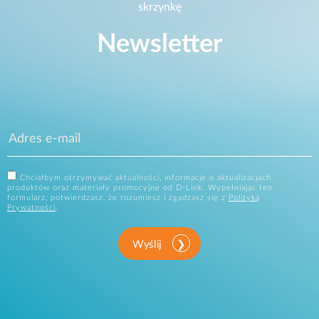
skrzynkę
Newsletter
Chciałbym otrzymywać aktualności, informacje o aktualizacjach
produktów oraz materiały promocyjne od D-Link. Wypełniając ten
formularz, potwierdzasz, że rozumiesz i zgadzasz się z
Polityką
Prywatności
.
Wyślij