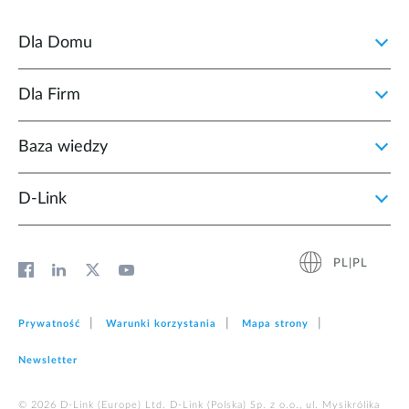
Dla Domu
Dla Firm
Baza wiedzy
D‑Link
PL|PL
Prywatność
Warunki korzystania
Mapa strony
Newsletter
© 2026 D‑Link (Europe) Ltd. D-Link (Polska) Sp. z o.o., ul. Mysikrólika