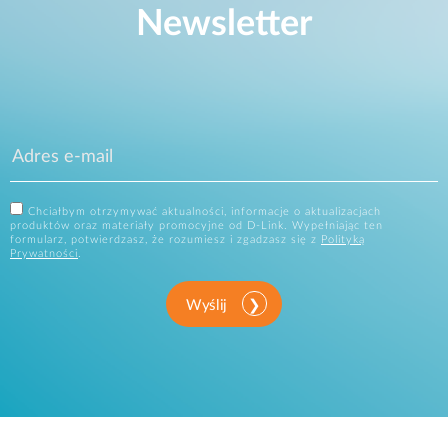
Newsletter
Chciałbym otrzymywać aktualności, informacje o aktualizacjach
produktów oraz materiały promocyjne od D-Link. Wypełniając ten
formularz, potwierdzasz, że rozumiesz i zgadzasz się z
Polityką
Prywatności
.
Wyślij