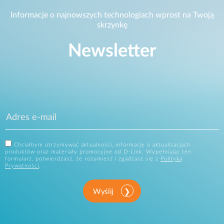
Informacje o najnowszych technologiach wprost na Twoją
skrzynkę
Newsletter
Chciałbym otrzymywać aktualności, informacje o aktualizacjach
produktów oraz materiały promocyjne od D-Link. Wypełniając ten
formularz, potwierdzasz, że rozumiesz i zgadzasz się z
Polityką
Prywatności
.
Wyślij