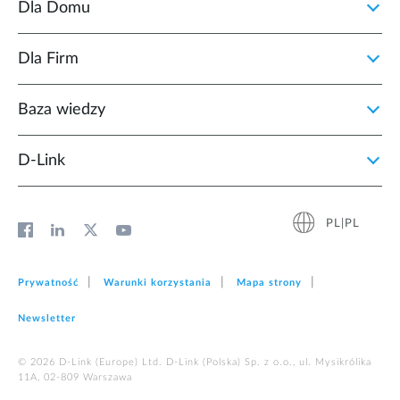
Dla Domu
Dla Firm
Baza wiedzy
D‑Link
PL|PL
Prywatność
Warunki korzystania
Mapa strony
Newsletter
© 2026 D‑Link (Europe) Ltd. D-Link (Polska) Sp. z o.o., ul. Mysikrólika
11A, 02-809 Warszawa