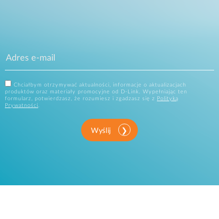
Chciałbym otrzymywać aktualności, informacje o aktualizacjach
produktów oraz materiały promocyjne od D-Link. Wypełniając ten
formularz, potwierdzasz, że rozumiesz i zgadzasz się z
Polityką
Prywatności
.
Wyślij