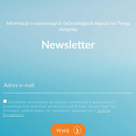
Informacje o najnowszych technologiach wprost na Twoją
skrzynkę
Newsletter
Chciałbym otrzymywać aktualności, informacje o aktualizacjach
produktów oraz materiały promocyjne od D-Link. Wypełniając ten
formularz, potwierdzasz, że rozumiesz i zgadzasz się z
Polityką
Prywatności
.
Wyślij