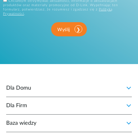
Chciałbym otrzymywać aktualności, informacje o aktualizacjach
produktów oraz materiały promocyjne od D-Link. Wypełniając ten
formularz, potwierdzasz, że rozumiesz i zgadzasz się z
Polityką
Prywatności
.
Wyślij
Dla Domu
Dla Firm
Baza wiedzy