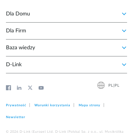
Dla Domu
Dla Firm
Baza wiedzy
D‑Link
PL|PL
Prywatność
Warunki korzystania
Mapa strony
Newsletter
© 2026 D‑Link (Europe) Ltd. D-Link (Polska) Sp. z o.o., ul. Mysikrólika