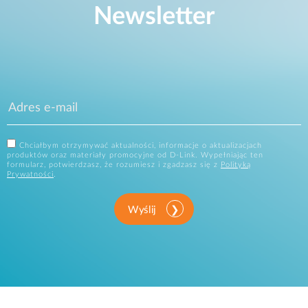
Newsletter
Chciałbym otrzymywać aktualności, informacje o aktualizacjach
produktów oraz materiały promocyjne od D-Link. Wypełniając ten
formularz, potwierdzasz, że rozumiesz i zgadzasz się z
Polityką
Prywatności
.
Wyślij