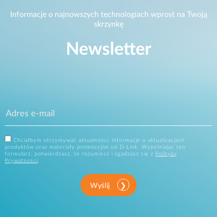
Informacje o najnowszych technologiach wprost na Twoją
skrzynkę
Newsletter
Chciałbym otrzymywać aktualności, informacje o aktualizacjach
produktów oraz materiały promocyjne od D-Link. Wypełniając ten
formularz, potwierdzasz, że rozumiesz i zgadzasz się z
Polityką
Prywatności
.
Wyślij