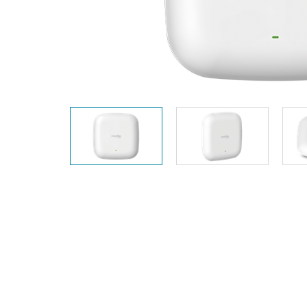
Przełączniki
niezarządzalne
Przełączniki
PoE
Akcesoria
Zarządzanie
Gdzie kupić
Media
Chmurowe
konwertery
systemy
zarządzania
Moduły
światłowodowe
Kontrolery
sieciowe
Kable DAC
Adaptery
PoE