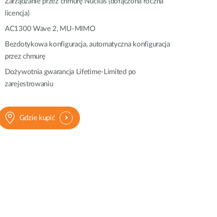
Zarządzanie przez chmurę Nuclias (dołączona roczna
Monitoring
miejski
licencja)
AC1300 Wave 2, MU-MIMO
Automatyzacja
budynków
Bezdotykowa konfiguracja, automatyczna konfiguracja
Inteligentne
przez chmurę
słupy
Dożywotnia gwarancja Lifetime‑Limited po
miejskie
zarejestrowaniu
Gdzie kupić