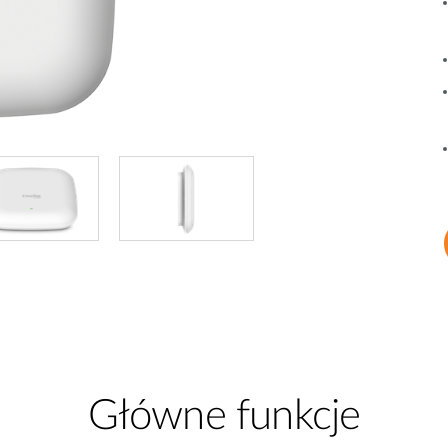
Łączność w
pojazdach
Główne funkcje