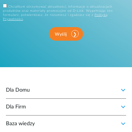
Chciałbym otrzymywać aktualności, informacje o aktualizacjach
produktów oraz materiały promocyjne od D-Link. Wypełniając ten
formularz, potwierdzasz, że rozumiesz i zgadzasz się z
Polityką
Prywatności
.
Wyślij
Dla Domu
Dla Firm
Baza wiedzy