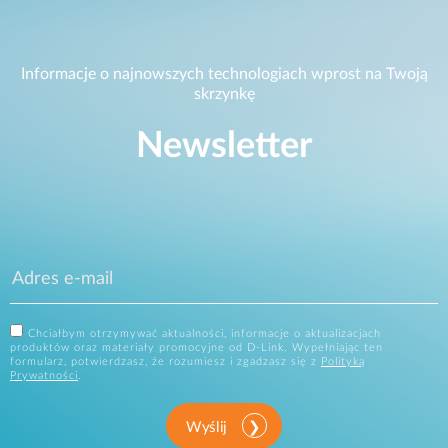
Informacje o najnowszych technologiach wprost na Twoją
skrzynkę
Newsletter
Chciałbym otrzymywać aktualności, informacje o aktualizacjach
produktów oraz materiały promocyjne od D-Link. Wypełniając ten
formularz, potwierdzasz, że rozumiesz i zgadzasz się z
Polityką
Prywatności
.
Wyślij