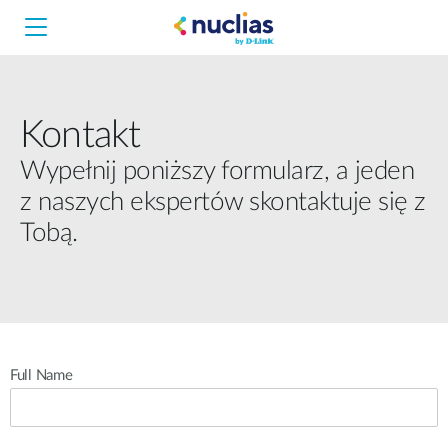
Kontakt
Nuclias Unity
Wypełnij poniższy formularz, a jeden
z naszych ekspertów skontaktuje się z
Nuclias Cloud
Hardware DNH-1000
Tobą.
Hardware DNH-3000
Software DNC-5000
Full Name
Software DNC-100