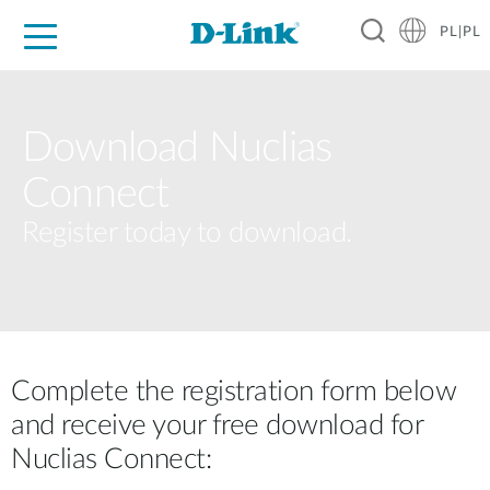
PL|PL
Dla Domu
Dla Firm
Dla Przemysłu
Gdzie Kupić
Wsparcie
Materiały
Partnerzy
Download Nuclias
Connect
Register today to download.
Complete the registration form below
and receive your free download for
Nuclias Connect: