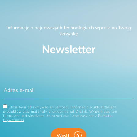
Informacje o najnowszych technologiach wprost na Twoją
skrzynkę
Newsletter
Chciałbym otrzymywać aktualności, informacje o aktualizacjach
produktów oraz materiały promocyjne od D-Link. Wypełniając ten
formularz, potwierdzasz, że rozumiesz i zgadzasz się z
Polityką
Prywatności
.
Wyślij