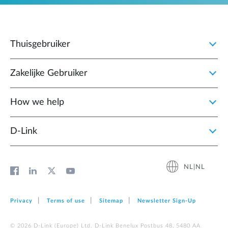
Thuisgebruiker
Zakelijke Gebruiker
How we help
D‑Link
NL|NL
Privacy
Terms of use
Sitemap
Newsletter Sign‑Up
© 2026 D‑Link (Europe) Ltd. D-Link Benelux Postbus 48, 5480 AA