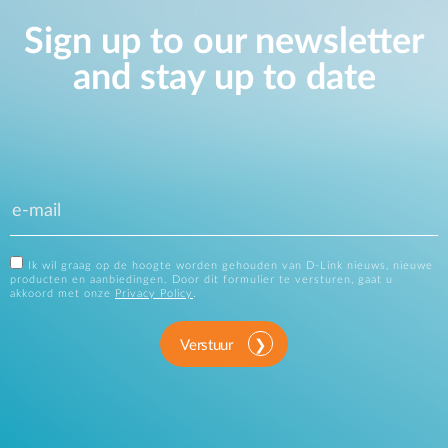
Sign up to our newsletter
and stay up to date
Ik wil graag op de hoogte worden gehouden van D-Link nieuws, nieuwe
producten en aanbiedingen. Door dit formulier te versturen, gaat u
akkoord met onze
Privacy Policy
.
Verstuur