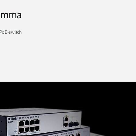
ramma
e PoE-switch