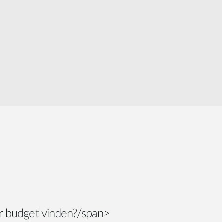
Smart
Building
Smart Pole
er budget vinden?/span>