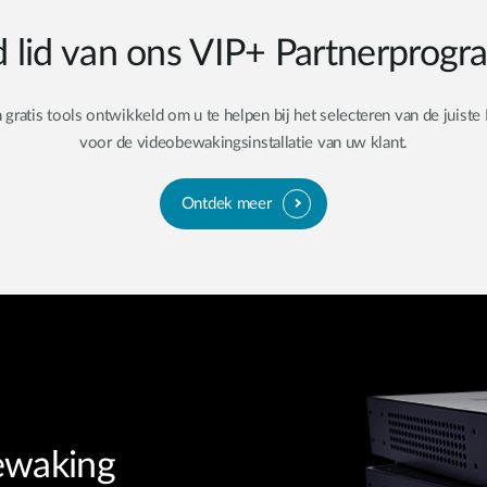
 lid van ons VIP+ Partnerprog
ratis tools ontwikkeld om u te helpen bij het selecteren van de juist
voor de videobewakingsinstallatie van uw klant.
Ontdek meer
ewaking