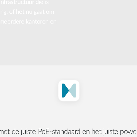
nfrastructuur die is
ng, of het nu gaat om
t meerdere kantoren en
h met de juiste PoE-standaard en het juiste pow