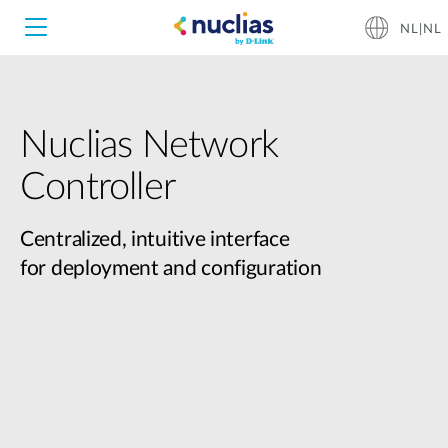
NL|NL
Nuclias Network
Nuclias Unity
Controller
Nuclias Cloud
Hardware DNH-1000
Centralized, intuitive interface
for deployment and configuration
Hardware DNH-3000
Software DNC-5000
Software DNC-100