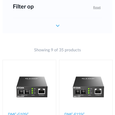
Filter op
Reset
Showing 9 of 35 products
DMC-G10SC
DMC-F15SC