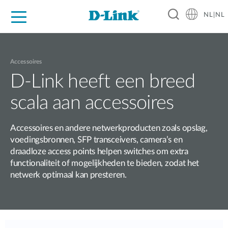
NL|NL
Voor Thuis
Business
Industrial
Support
Resources
Partners
Accessoires
D-Link heeft een breed
scala aan accessoires
Accessoires en andere netwerkproducten zoals opslag,
voedingsbronnen, SFP transceivers, camera’s en
draadloze access points helpen switches om extra
functionaliteit of mogelijkheden te bieden, zodat het
netwerk optimaal kan presteren.