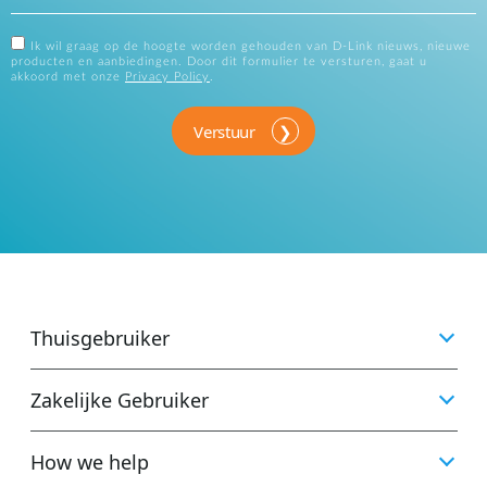
Ik wil graag op de hoogte worden gehouden van D-Link nieuws, nieuwe
producten en aanbiedingen. Door dit formulier te versturen, gaat u
akkoord met onze
Privacy Policy
.
Verstuur
Thuisgebruiker
Zakelijke Gebruiker
How we help