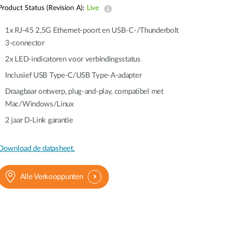
Product Status (Revision A):
Live
Smart
Building
1x RJ-45 2,5G Ethernet-poort en USB-C-/Thunderbolt
Smart Pole
3-connector
2x LED-indicatoren voor verbindingsstatus
Inclusief USB Type-C/USB Type-A-adapter
Draagbaar ontwerp, plug-and-play, compatibel met
Mac/Windows/Linux
2 jaar D‑Link garantie
Download de datasheet.
Alle Verkooppunten