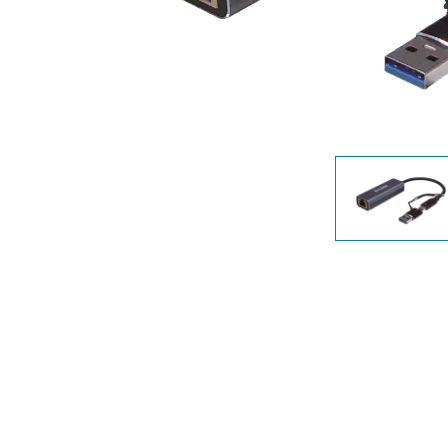
Unmanaged
Switches
PoE
Switches
Accessoires
Management
Waar te
Koop
Cloud
Mediaconverters
Network
Management
Active
Fibers
Network
Controllers
Direct
Attach
Cables
PoE
Adapters