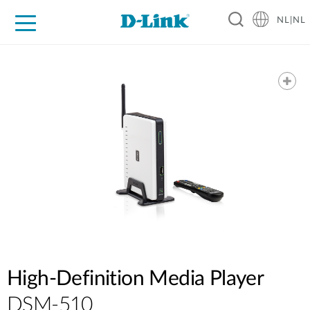
NL|NL
Voor Thuis
Business
Industrial
Support
Resources
Partners
High-Definition Media Player
DSM-510