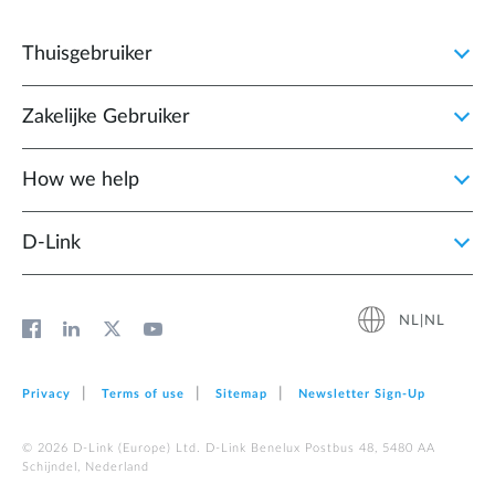
Thuisgebruiker
Zakelijke Gebruiker
How we help
D‑Link
NL|NL
Privacy
Terms of use
Sitemap
Newsletter Sign‑Up
© 2026 D‑Link (Europe) Ltd. D-Link Benelux Postbus 48, 5480 AA
Schijndel, Nederland